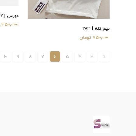
دورس | ۲۸۲
2,350,000 توما
نیم تنه | ۲۸۳
750,000 تومان
10
9
8
7
6
5
4
3