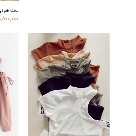
ست هودی با
11,500,000 توما