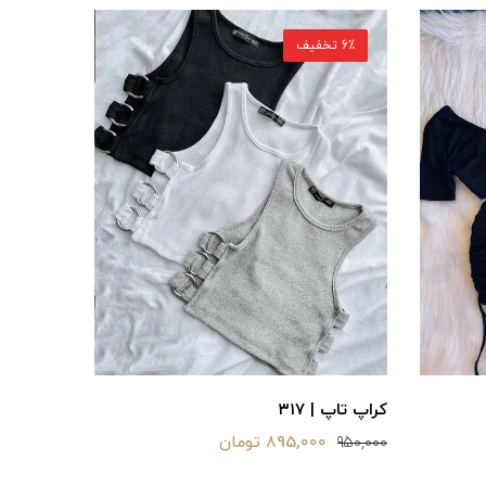
6٪ تخفیف
کراپ تاپ | ۳۱۷
895,000 تومان
950,000