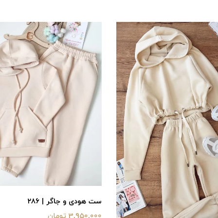
ست هودی و جاگر | ۲۸۶
3,950,000 تومان