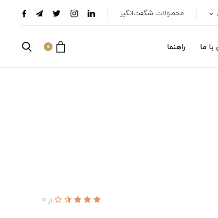
محصولات شگفت‌انگیز
با ما
راهنما
0
از 4