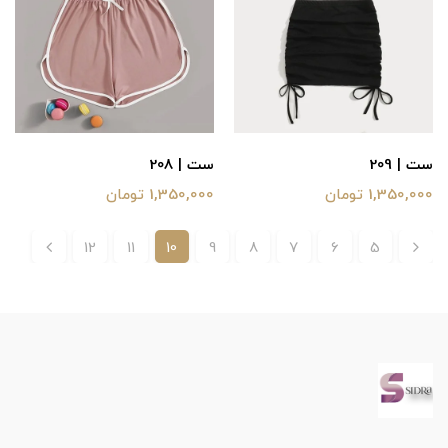
ست | 209
ست | 208
1,350,000 تومان
1,350,000 تومان
12
11
10
9
8
7
6
5