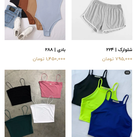
شلوارک | ۲۲۴
بادی | ۲88
795,000 تومان
1,450,000 تومان