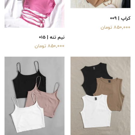
کراپ | 009
850,000 تومان
نیم تنه | 015
850,000 تومان