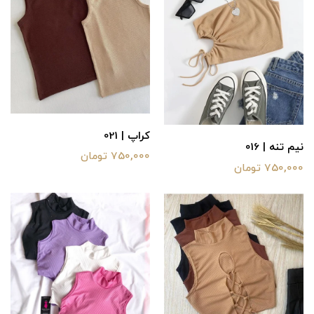
کراپ | 021
نیم تنه | 016
750,000 تومان
750,000 تومان