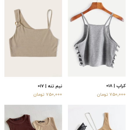
کراپ | 018
نیم تنه | 017
750,000 تومان
750,000 تومان