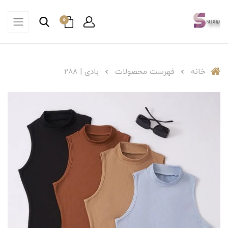
0
خانه
فهرست محصولات
بادی | ۲88