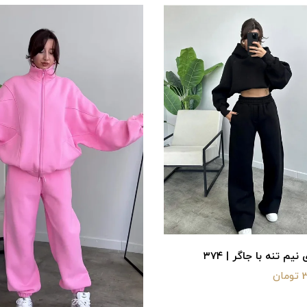
م تنه با جاگر | ۳۷۴
ن