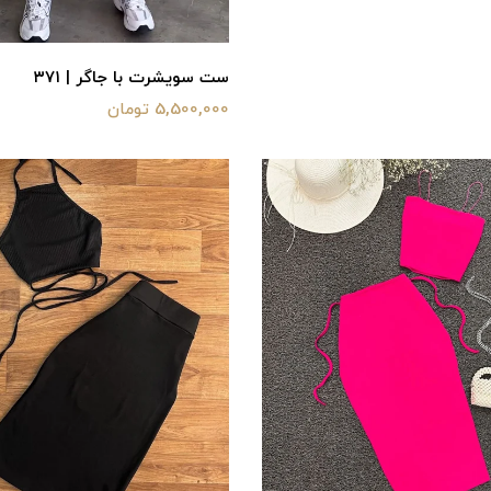
ست سویشرت با جاگر | ۳۷۱
5,500,000 تومان