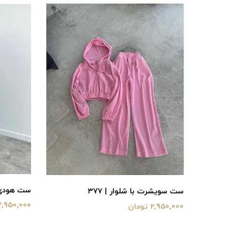
ست هودی نی
ست سویشرت با شلوار | ۳۷۷
3,950,000 توما
2,950,000 تومان