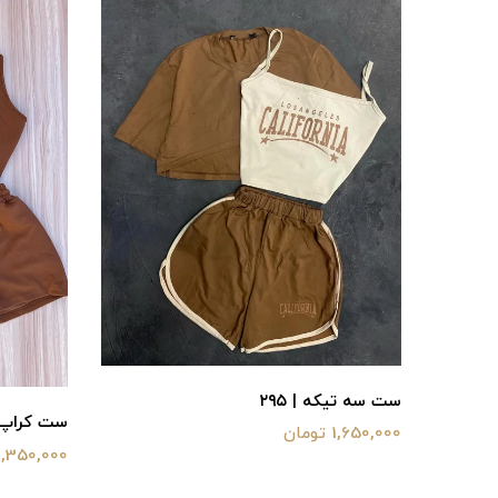
ست سه تیکه | ۲۹۵
ست کراپ با
1,650,000 تومان
1,350,000 تومان