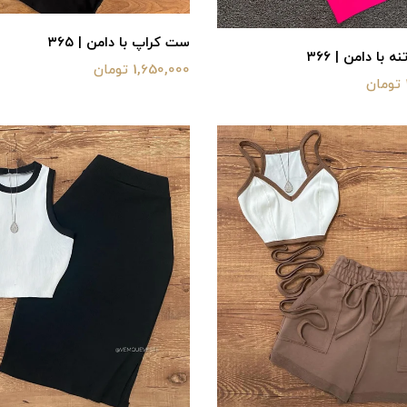
ست کراپ با دامن | ۳۶۵
با دامن | ۳۶۶
1,650,000 تومان