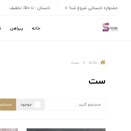
جشنواره تابستانی شروع شد!
تابستان - تا 50٪ تخفیف
خانه
پیراهن
ن
خانه
ست
ست
موجود
جستجو