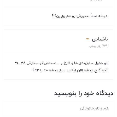
میشه لطفاً تنخورش رو هم بزارین؟!؟
ناشناس
739 روز پیش
تو جدول سایزبندی ها با لارج و ... هستش تو سفارش ۳۸_۴۰
آدم گیج میشه الان ایکس لارج میشه ۴۰ یا ۴۲؟
دیدگاه خود را بنویسید