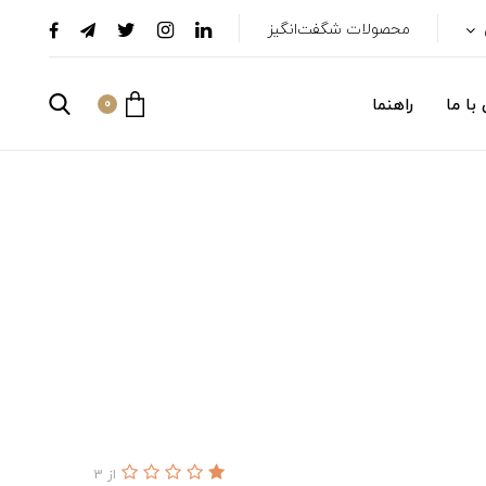
محصولات شگفت‌انگیز
با ما
راهنما
0
از 3