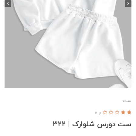
ست
از 5
ست دورس شلوارک | ۳۲۲