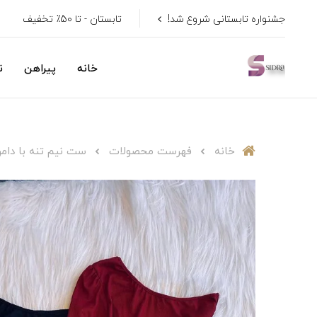
جشنواره تابستانی شروع شد!
تابستان - تا 50٪ تخفیف
خانه
پیراهن
ن
خانه
فهرست محصولات
ست نیم تنه با دامن| ۹